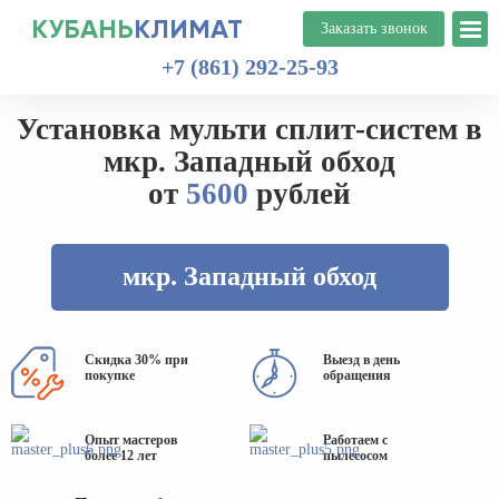
КУБАНЬ
КЛИМАТ
+7 (861) 292-25-93
Установка мульти сплит-систем в
мкр. Западный обход
от
5600
рублей
мкр. Западный обход
Скидка 30% при
Выезд в день
покупке
обращения
Опыт мастеров
Работаем с
более 12 лет
пылесосом