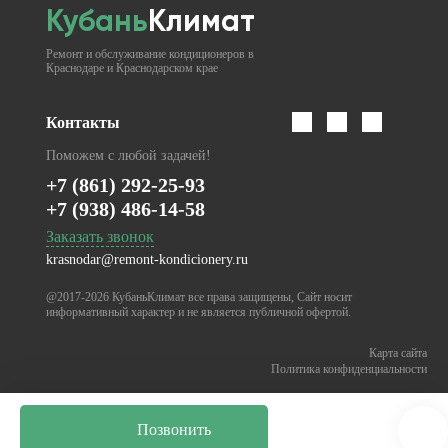
Кубань
Климат
Ремонт и обслуживание кондиционеров в
Краснодаре и Краснодарском крае
Контакты
Поможем с любой задачей!
+7 (861) 292-25-93
+7 (938) 486-14-58
Заказать звонок
krasnodar@remont-kondicionery.ru
@2017-2026
Кубань
Климат все права защищены, Сайт носит
информативный характер и не является публичной офертой.
Карта сайта
Политика конфиденциальности
Позвонить