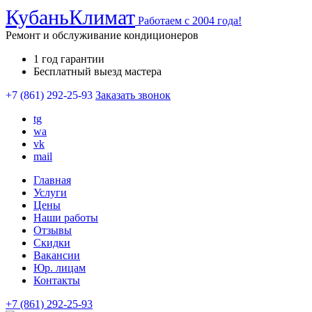
Кубань
Климат
Работаем с 2004 года!
Ремонт и обслуживание кондиционеров
1 год гарантии
Бесплатный выезд мастера
+7 (861) 292-25-93
Заказать звонок
tg
wa
vk
mail
Главная
Услуги
Цены
Наши работы
Отзывы
Скидки
Вакансии
Юр. лицам
Контакты
+7 (861) 292-25-93