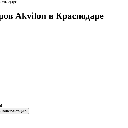
еров
Akvilon
в Краснодаре
м!