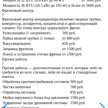
Мощность 32 BTU (9.4 кВт до 94 м²)
от 5000 руб.
Мощность 36 BTU (10.5 кВт до 105 м²) и более
от 5600 руб.
Фреоновый контур
?
Фреоновый контур кондиционера включает медные трубки,
компрессор, испаритель, конденсатор и дросселирующий
элемент. По этому контуру циркулирует фреон.
Развальцовка (1 соединение)
500 руб.
Пайка медной трубки (1 точка)
от 800 руб.
Вакуумирование
850 руб.
Заправка фреоном
от 1500 руб.
Поиск и устранение утечки фреона
от 1500 руб.
Прочие работы
?
Прочие работы — дополнительные услуги, которые либо не
требуются во всех случаях, либо не входят в стандартные
пакеты.
Обработка противогрибковым составом
500 руб.
Чистка ванночки
700 руб.
Обработка антижир
850 руб.
Мойка наружного блока под давлением
1500 руб.
Устранение засора дренажной системы
1500 руб.
Материалы
Стоимость